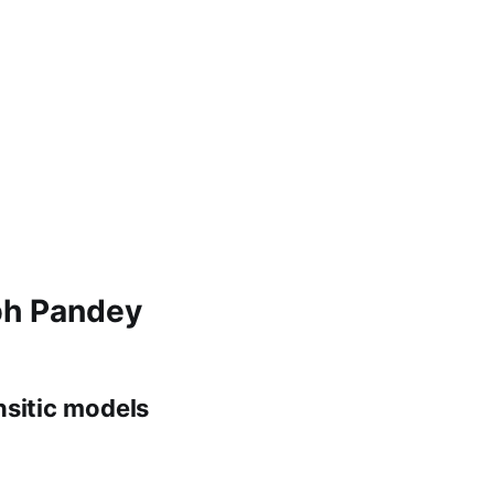
bh Pandey
sitic models