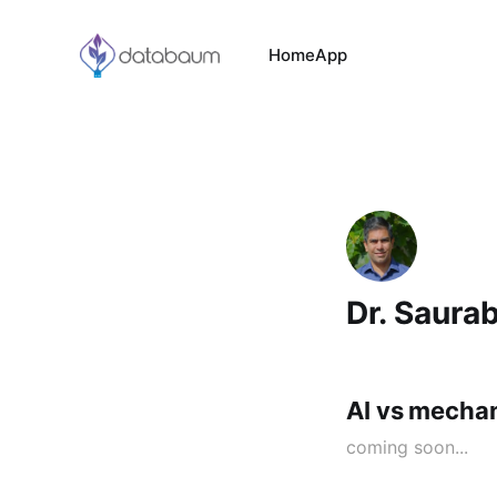
Home
App
Dr. Saura
AI vs mechan
coming soon...