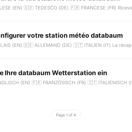
NGLESE (EN) 🇩🇪 TEDESCO (DE) 🇫🇷 FRANCESE (FR) Riceve
figurer votre station météo databaum
GLAIS (EN) 🇩🇪 ALLEMAND (DE) 🇮🇹 ITALIEN (IT) La récep
ie Ihre databaum Wetterstation ein
ENGLISCH (EN) 🇫🇷 FRANZÖSISCH (FR) 🇮🇹 ITALIENISCH (IT
Page 1 of 4