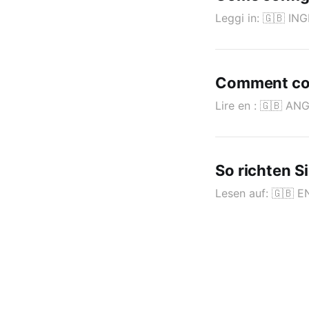
Leggi in: 🇬🇧 I
Comment con
Lire en : 🇬🇧 AN
So richten S
Lesen auf: 🇬🇧 