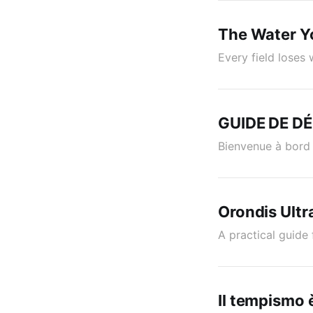
The Water Y
Every field loses 
GUIDE DE D
Bienvenue à bord
Orondis Ultr
A practical guide
Il tempismo è