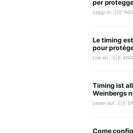
per protegge
Leggi in: 🇬🇧 I
Le timing est
pour protége
Lire en : 🇬🇧 A
Timing ist a
Weinbergs n
Lesen auf: 🇬🇧 
Come config