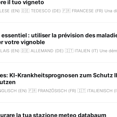
re il tuo vigneto
NGLESE (EN) 🇩🇪 TEDESCO (DE) 🇫🇷 FRANCESE (FR) Una d
 essentiel : utiliser la prévision des maladie
r votre vignoble
NGLAIS (EN) 🇩🇪 ALLEMAND (DE) 🇮🇹 ITALIEN (IT) Une dém
lles: KI-Krankheitsprognosen zum Schutz I
utzen
ENGLISCH (EN) 🇫🇷 FRANZÖSISCH (FR) 🇮🇹 ITALIENISCH (IT
urare la tua stazione meteo databaum