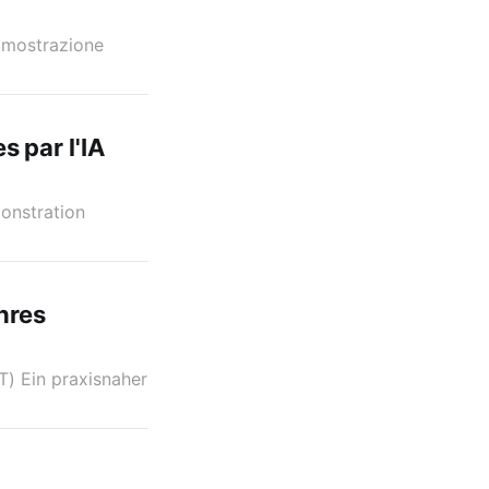
imostrazione
s par l'IA
onstration
hres
) Ein praxisnaher