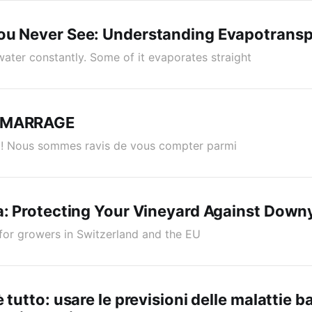
ou Never See: Understanding Evapotransp
water constantly. Some of it evaporates straight
ÉMARRAGE
 ! Nous sommes ravis de vous compter parmi
a: Protecting Your Vineyard Against Down
 for growers in Switzerland and the EU
 tutto: usare le previsioni delle malattie ba