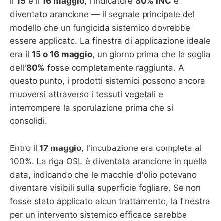
il
15
e il
16 maggio
, l'indicatore
80% INC
è
diventato arancione — il segnale principale del
modello che un fungicida sistemico dovrebbe
essere applicato. La finestra di applicazione ideale
era il
15 o 16 maggio
, un giorno prima che la soglia
dell'
80%
fosse completamente raggiunta. A
questo punto, i prodotti sistemici possono ancora
muoversi attraverso i tessuti vegetali e
interrompere la sporulazione prima che si
consolidi.
Entro il
17 maggio
, l'incubazione era completa al
100%. La riga OSL è diventata arancione in quella
data, indicando che le macchie d'olio potevano
diventare visibili sulla superficie fogliare. Se non
fosse stato applicato alcun trattamento, la finestra
per un intervento sistemico efficace sarebbe