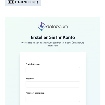
🇮🇹
ITALIENISCH (IT)